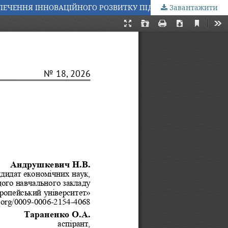
Завантажити
АДАПТАЦІЯ УПРАВЛІНСЬКИХ РІШЕНЬ У СИСТЕМІ СИТУАЦІЙНОГО ТА КРОС-КУЛЬТУРНОГО МЕНЕДЖМЕНТУ ДЛЯ ЗАБЕЗПЕЧЕННЯ ІННОВАЦІЙНОГО РОЗВИТКУ ПІДПРИЄМСТВА В УМОВАХ ЦИФРОВІЗАЦІЇ