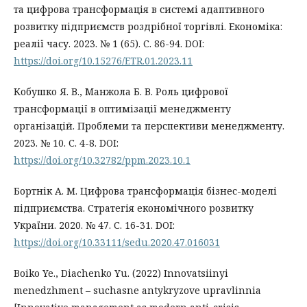
та цифрова трансформація в системі адаптивного
розвитку підприємств роздрібної торгівлі. Економіка:
реалії часу. 2023. № 1 (65). С. 86-94. DOI:
https://doi.org/10.15276/ETR.01.2023.11
Кобушко Я. В., Манжола Б. В. Роль цифрової
трансформації в оптимізації менеджменту
організацій. Проблеми та перспективи менеджменту.
2023. № 10. С. 4-8. DOI:
https://doi.org/10.32782/ppm.2023.10.1
Бортнік А. М. Цифрова трансформація бізнес-моделі
підприємства. Стратегія економічного розвитку
України. 2020. № 47. С. 16-31. DOI:
https://doi.org/10.33111/sedu.2020.47.016031
Boiko Ye., Diachenko Yu. (2022) Innovatsiinyi
menedzhment – suchasne antykryzove upravlinnia