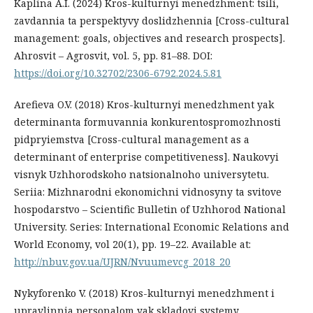
Kaplina A.I. (2024) Kros-kulturnyi menedzhment: tsili,
zavdannia ta perspektyvy doslidzhennia [Cross-cultural
management: goals, objectives and research prospects].
Ahrosvit – Agrosvit, vol. 5, pp. 81–88. DOI:
https://doi.org/10.32702/2306-6792.2024.5.81
Arefieva O.V. (2018) Kros-kulturnyi menedzhment yak
determinanta formuvannia konkurentospromozhnosti
pidpryiemstva [Cross-cultural management as a
determinant of enterprise competitiveness]. Naukovyi
visnyk Uzhhorodskoho natsionalnoho universytetu.
Seriia: Mizhnarodni ekonomichni vidnosyny ta svitove
hospodarstvo – Scientific Bulletin of Uzhhorod National
University. Series: International Economic Relations and
World Economy, vol 20(1), pp. 19–22. Available at:
http://nbuv.gov.ua/UJRN/Nvuumevcg_2018_20
Nykyforenko V. (2018) Kros-kulturnyi menedzhment i
upravlinnia personalom yak skladovi systemy