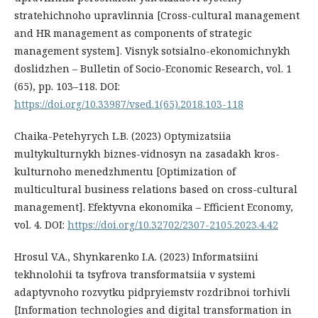
stratehichnoho upravlinnia [Cross-cultural management
and HR management as components of strategic
management system]. Visnyk sotsialno-ekonomichnykh
doslidzhen – Bulletin of Socio-Economic Research, vol. 1
(65), pp. 103–118. DOI:
https://doi.org/10.33987/vsed.1(65).2018.103-118
Chaika-Petehyrych L.B. (2023) Optymizatsiia
multykulturnykh biznes-vidnosyn na zasadakh kros-
kulturnoho menedzhmentu [Optimization of
multicultural business relations based on cross-cultural
management]. Efektyvna ekonomika – Efficient Economy,
vol. 4. DOI:
https://doi.org/10.32702/2307-2105.2023.4.42
Hrosul V.A., Shynkarenko I.A. (2023) Informatsiini
tekhnolohii ta tsyfrova transformatsiia v systemi
adaptyvnoho rozvytku pidpryiemstv rozdribnoi torhivli
[Information technologies and digital transformation in