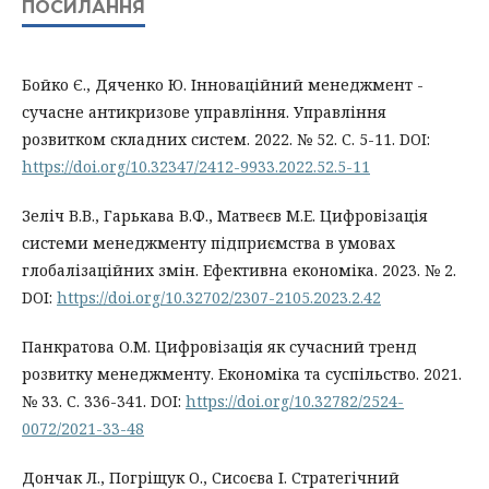
ПОСИЛАННЯ
Бойко Є., Дяченко Ю. Інноваційний менеджмент -
сучасне антикризове управління. Управління
розвитком складних систем. 2022. № 52. С. 5-11. DOI:
https://doi.org/10.32347/2412-9933.2022.52.5-11
Зеліч В.В., Гарькава В.Ф., Матвеєв М.Е. Цифровізація
системи менеджменту підприємства в умовах
глобалізаційних змін. Ефективна економіка. 2023. № 2.
DOI:
https://doi.org/10.32702/2307-2105.2023.2.42
Панкратова О.М. Цифровізація як сучасний тренд
розвитку менеджменту. Економіка та суспільство. 2021.
№ 33. С. 336-341. DOI:
https://doi.org/10.32782/2524-
0072/2021-33-48
Дончак Л., Погріщук О., Сисоєва І. Стратегічний