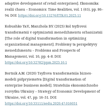
adaptive development of retail enterprises]. Ekonomika:
realii chasu – Economics: Time Realities, vol. 1 (65), pp. 86–
94. DOI:
https://doi.org/10.15276/ETR.01.2023.11
Kobushko Ya.V., Manzhola B.V. (2023) Rol tsyfrovoi
transformatsii v optymizatsii menedzhmentu orhanizatsii
[The role of digital transformation in optimizing
organizational management]. Problemy ta perspektyvy
menedzhmentu – Problems and Prospects of
Management, vol. 10, pp. 4–8. DOI:
https://doi.org/10.32782/ppm.2023.10.1
Bortnik A.M. (2020) Tsyfrova transformatsiia biznes-
modeli pidpryiemstva [Digital transformation of
enterprise business model]. Stratehiia ekonomichnoho
rozvytku Ukrainy – Strategy of Economic Development of
Ukraine, vol. 47, pp. 16–31. DOI:
https://doi.org/10.33111/sedu.2020.47.016031