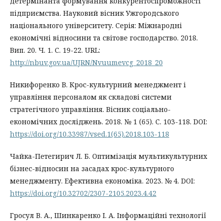
детермінанта формування конкурентоспроможності
підприємства. Науковий вісник Ужгородського
національного університету. Серія: Міжнародні
економічні відносини та світове господарство. 2018.
Вип. 20. Ч. 1. С. 19-22. URL:
http://nbuv.gov.ua/UJRN/Nvuumevcg_2018_20
Никифоренко В. Крос-культурний менеджмент і
управління персоналом як складові системи
стратегічного управління. Вісник соціально-
економічних досліджень. 2018. № 1 (65). С. 103-118. DOI:
https://doi.org/10.33987/vsed.1(65).2018.103-118
Чайка-Петегирич Л. Б. Оптимізація мультикультурних
бізнес-відносин на засадах крос-культурного
менеджменту. Ефективна економіка. 2023. № 4. DOI:
https://doi.org/10.32702/2307-2105.2023.4.42
Гросул В. А., Шинкаренко І. А. Інформаційні технології