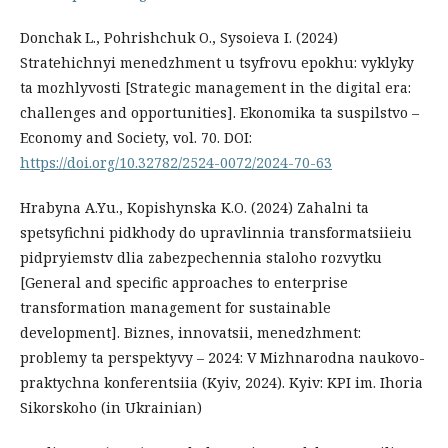
Donchak L., Pohrishchuk O., Sysoieva I. (2024)
Stratehichnyi menedzhment u tsyfrovu epokhu: vyklyky
ta mozhlyvosti [Strategic management in the digital era:
challenges and opportunities]. Ekonomika ta suspilstvo –
Economy and Society, vol. 70. DOI:
https://doi.org/10.32782/2524-0072/2024-70-63
Hrabyna A.Yu., Kopishynska K.O. (2024) Zahalni ta
spetsyfichni pidkhody do upravlinnia transformatsiieiu
pidpryiemstv dlia zabezpechennia staloho rozvytku
[General and specific approaches to enterprise
transformation management for sustainable
development]. Biznes, innovatsii, menedzhment:
problemy ta perspektyvy – 2024: V Mizhnarodna naukovo-
praktychna konferentsiia (Kyiv, 2024). Kyiv: KPI im. Ihoria
Sikorskoho (in Ukrainian)