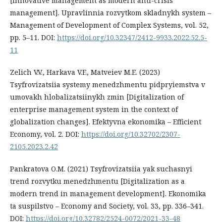
[Innovative management as modern anti-crisis
management]. Upravlinnia rozvytkom skladnykh system –
Management of Development of Complex Systems, vol. 52,
pp. 5–11. DOI:
https://doi.org/10.32347/2412-9933.2022.52.5-
11
Zelich V.V., Harkava V.F., Matveiev M.E. (2023)
Tsyfrovizatsiia systemy menedzhmentu pidpryiemstva v
umovakh hlobalizatsiinykh zmin [Digitalization of
enterprise management system in the context of
globalization changes]. Efektyvna ekonomika – Efficient
Economy, vol. 2. DOI:
https://doi.org/10.32702/2307-
2105.2023.2.42
Pankratova O.M. (2021) Tsyfrovizatsiia yak suchasnyi
trend rozvytku menedzhmentu [Digitalization as a
modern trend in management development]. Ekonomika
ta suspilstvo – Economy and Society, vol. 33, pp. 336–341.
DOI:
https://doi.org/10.32782/2524-0072/2021-33-48