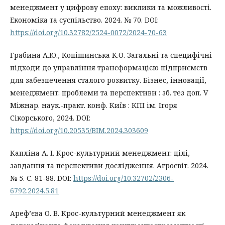
менеджмент у цифрову епоху: виклики та можливості.
Економіка та суспільство. 2024. № 70. DOI:
https://doi.org/10.32782/2524-0072/2024-70-63
Грабина А.Ю., Копішинська К.О. Загальні та специфічні
підходи до управління трансформацією підприємств
для забезпечення сталого розвитку. Бізнес, інновації,
менеджмент: проблеми та перспективи : зб. тез доп. V
Міжнар. наук.-практ. конф. Київ : КПІ ім. Ігоря
Сікорського, 2024. DOI:
https://doi.org/10.20535/BIM.2024.303609
Капліна А. І. Крос-культурний менеджмент: цілі,
завдання та перспективи дослідження. Агросвіт. 2024.
№ 5. С. 81-88. DOI:
https://doi.org/10.32702/2306-
6792.2024.5.81
Ареф’єва О. В. Крос-культурний менеджмент як