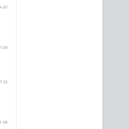
4-20
21-26
7-32
3-38