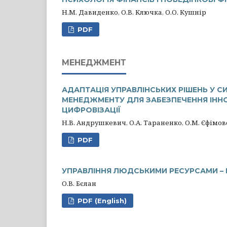
Н.М. Давиденко, О.В. Ключка, О.О. Кушнір
PDF
МЕНЕДЖМЕНТ
АДАПТАЦІЯ УПРАВЛІНСЬКИХ РІШЕНЬ У С
МЕНЕДЖМЕНТУ ДЛЯ ЗАБЕЗПЕЧЕННЯ ІНН
ЦИФРОВІЗАЦІЇ
Н.В. Андрушкевич, О.А. Тараненко, О.М. Єфімо
PDF
УПРАВЛІННЯ ЛЮДСЬКИМИ РЕСУРСАМИ – 
О.В. Бєлан
PDF (English)