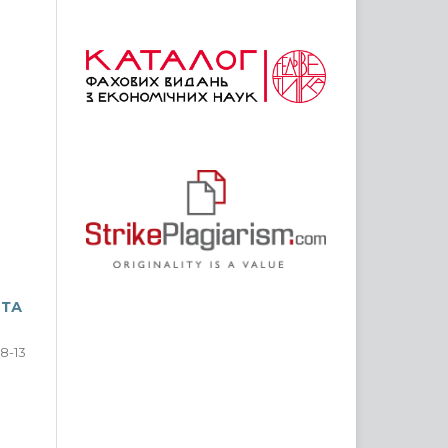
 ТА
8-13