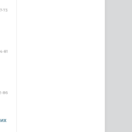
7-73
74-81
2-86
ВИХ