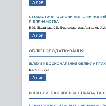
PDF
СТОХАСТИЧНІ ОСНОВИ ЛОГІСТИЧНОЇ І
ПІДПРИЄМСТВА
Н.М. Шмиголь, С.В. Демченко, А.А. Антонюк, А.
PDF
ОБЛІК І ОПОДАТКУВАННЯ
ШЛЯХИ УДОСКОНАЛЕННЯ ОБЛІКУ У ПТАХ
В.В. Овчарук
PDF
ФІНАНСИ, БАНКІВСЬКА СПРАВА ТА 
ПСИХОЛОГІЯ ФІНАНСІВ І ПОВЕДІНКОВІ Ф