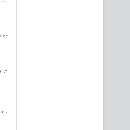
7-92
3-97
-101
2-107