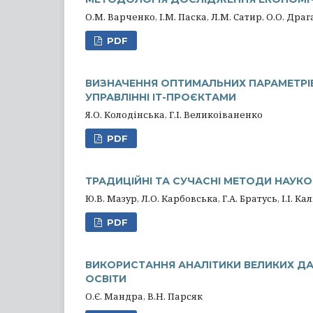
О.М. Варченко, І.М. Паска, Л.М. Сатир, О.О. Драг
PDF
ВИЗНАЧЕННЯ ОПТИМАЛЬНИХ ПАРАМЕТРІВ
УПРАВЛІННІ ІТ-ПРОЄКТАМИ
Я.О. Колодінська, Г.І. Великоіваненко
PDF
ТРАДИЦІЙНІ ТА СУЧАСНІ МЕТОДИ НАУКО
Ю.В. Мазур, Л.О. Карбовська, Г.А. Братусь, І.І. Ка
PDF
ВИКОРИСТАННЯ АНАЛІТИКИ ВЕЛИКИХ ДА
ОСВІТИ
О.Є. Мандра, В.Н. Парсяк