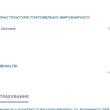
НФРАСТРУКТУРИ ТОРГОВЕЛЬНО-ВИРОБНИЧОГО
А. Антонюк
3
ІВНИЦТВІ
4
СТРАХУВАННЯ
ІНАНСИ У КОНТЕКСТІ ВЗАЄМОЗВ’ЯЗКУ ТА ВІДМІННОСТЕЙ