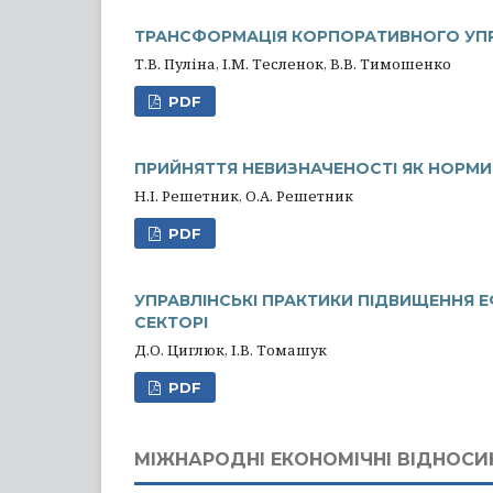
ТРАНСФОРМАЦІЯ КОРПОРАТИВНОГО УПР
Т.В. Пуліна, І.М. Тесленок, В.В. Тимошенко
PDF
ПРИЙНЯТТЯ НЕВИЗНАЧЕНОСТІ ЯК НОРМИ
Н.І. Решетник, О.А. Решетник
PDF
УПРАВЛІНСЬКІ ПРАКТИКИ ПІДВИЩЕННЯ Е
СЕКТОРІ
Д.О. Циглюк, І.В. Томашук
PDF
МІЖНАРОДНІ ЕКОНОМІЧНІ ВІДНОСИ