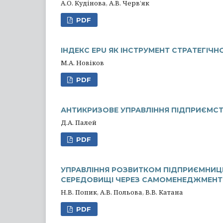
А.О. Кудінова, А.В. Черв’як
PDF
ІНДЕКС EPU ЯК ІНСТРУМЕНТ СТРАТЕГІЧ
М.А. Новіков
PDF
АНТИКРИЗОВЕ УПРАВЛІННЯ ПІДПРИЄМСТВ
Д.А. Палей
PDF
УПРАВЛІННЯ РОЗВИТКОМ ПІДПРИЄМНИЦ
СЕРЕДОВИЩІ ЧЕРЕЗ САМОМЕНЕДЖМЕНТ Т
Н.В. Попик, А.В. Польова, В.В. Катана
PDF