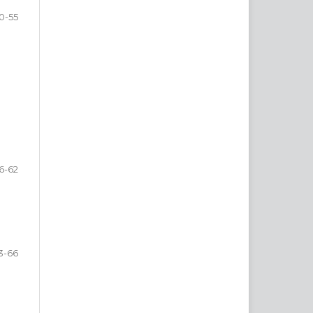
0-55
6-62
3-66