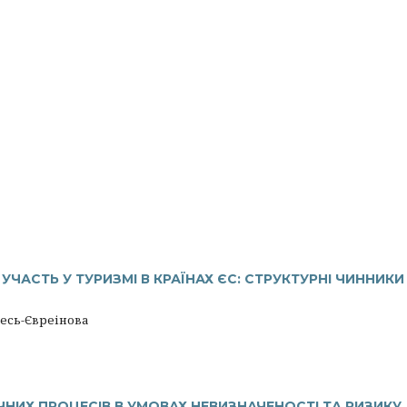
ЧАСТЬ У ТУРИЗМІ В КРАЇНАХ ЄС: СТРУКТУРНІ ЧИННИКИ
Гресь-Євреінова
ИХ ПРОЦЕСІВ В УМОВАХ НЕВИЗНАЧЕНОСТІ ТА РИЗИКУ