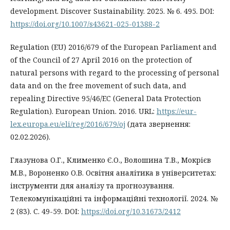
development. Discover Sustainability. 2025. № 6. 495. DOI:
https://doi.org/10.1007/s43621-025-01388-2
Regulation (EU) 2016/679 of the European Parliament and
of the Council of 27 April 2016 on the protection of
natural persons with regard to the processing of personal
data and on the free movement of such data, and
repealing Directive 95/46/EC (General Data Protection
Regulation). European Union. 2016. URL:
https://eur-
lex.europa.eu/eli/reg/2016/679/oj
(дата звернення:
02.02.2026).
Глазунова О.Г., Клименко Є.О., Волошина Т.В., Мокрієв
М.В., Вороненко О.В. Освітня аналітика в університетах:
інструменти для аналізу та прогнозування.
Телекомунікаційні та інформаційні технології. 2024. №
2 (83). С. 49-59. DOI:
https://doi.org/10.31673/2412