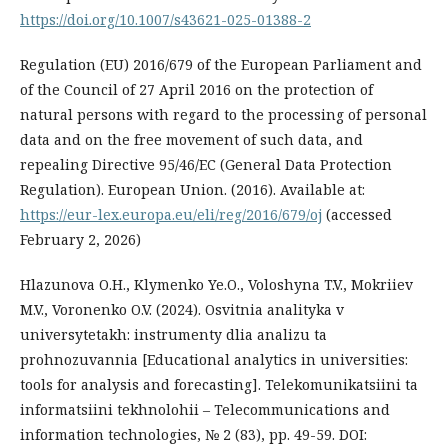
https://doi.org/10.1007/s43621-025-01388-2
Regulation (EU) 2016/679 of the European Parliament and
of the Council of 27 April 2016 on the protection of
natural persons with regard to the processing of personal
data and on the free movement of such data, and
repealing Directive 95/46/EC (General Data Protection
Regulation). European Union. (2016). Available at:
https://eur-lex.europa.eu/eli/reg/2016/679/oj
(accessed
February 2, 2026)
Hlazunova O.H., Klymenko Ye.O., Voloshyna T.V., Mokriiev
M.V., Voronenko O.V. (2024). Osvitnia analityka v
universytetakh: instrumenty dlia analizu ta
prohnozuvannia [Educational analytics in universities:
tools for analysis and forecasting]. Telekomunikatsiini ta
informatsiini tekhnolohii – Telecommunications and
information technologies, № 2 (83), pp. 49-59. DOI: