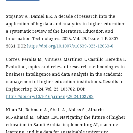
Stojanov A., Daniel B.K. A decade of research into the
application of big data and analytics in higher education:
a systematic review of the literature. Education and
Information Technologies. 2023. Vol. 29. Issue 5. P. 5807-
5831. DOI:
https://doi.org/10.1007/s10639-023-12033-8
Correa-Peralta M., Vinueza-Martínez J., Castillo-Heredia L.
Evolution, topics and relevant research methodologies in
business intelligence and data analysis in the academic
management of higher education institutions. Results in
Engineering. 2024. Vol. 25. 103782. DOI:
https://doi.org/10.1016/j.rineng.2024.103782
Khan M., Rehman A., Shah A., Abbas S., Alharbi
M.,•Ahmad M., Ghaza T.M. Navigating the future of higher
education in Saudi Arabia: implementing AI, machine
learning, and big data for sustainable university