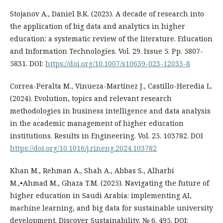
Stojanov A., Daniel B.K. (2023). A decade of research into
the application of big data and analytics in higher
education: a systematic review of the literature. Education
and Information Technologies. Vol. 29. Issue 5. Pp. 5807-
5831. DOI:
https://doi.org/10.1007/s10639-023-12033-8
Correa-Peralta M., Vinueza-Martínez J., Castillo-Heredia L.
(2024). Evolution, topics and relevant research
methodologies in business intelligence and data analysis
in the academic management of higher education
institutions. Results in Engineering. Vol. 25. 103782. DOI
https://doi.org/10.1016/j.rineng.2024.103782
Khan M., Rehman A., Shah A., Abbas S., Alharbi
M.,•Ahmad M., Ghaza T.M. (2025). Navigating the future of
higher education in Saudi Arabia: implementing AI,
machine learning, and big data for sustainable university
development. Discover Sustainability. № 6. 495. DOI: