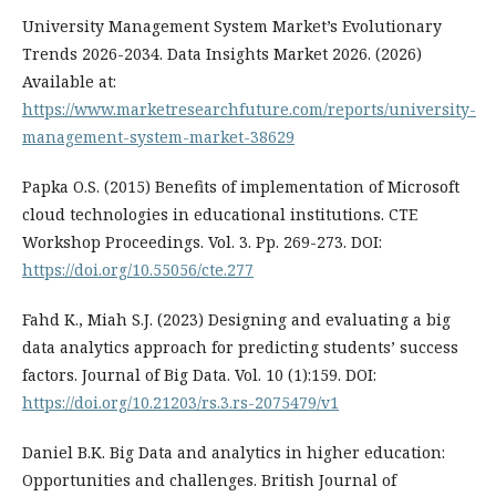
University Management System Market’s Evolutionary
Trends 2026-2034. Data Insights Market 2026. (2026)
Available at:
https://www.marketresearchfuture.com/reports/university-
management-system-market-38629
Papka O.S. (2015) Benefits of implementation of Microsoft
cloud technologies in educational institutions. CTE
Workshop Proceedings. Vol. 3. Pp. 269-273. DOI:
https://doi.org/10.55056/cte.277
Fahd K., Miah S.J. (2023) Designing and evaluating a big
data analytics approach for predicting students’ success
factors. Journal of Big Data. Vol. 10 (1):159. DOI:
https://doi.org/10.21203/rs.3.rs-2075479/v1
Daniel B.K. Big Data and analytics in higher education:
Opportunities and challenges. British Journal of