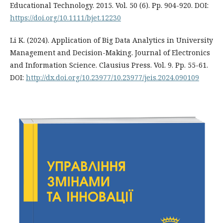
Educational Technology. 2015. Vol. 50 (6). Рp. 904-920. DOI:
https://doi.org/10.1111/bjet.12230
Li K. (2024). Application of Big Data Analytics in University
Management and Decision-Making. Journal of Electronics
and Information Science. Clausius Press. Vol. 9. Рp. 55-61.
DOI:
http://dx.doi.org/10.23977/10.23977/jeis.2024.090109