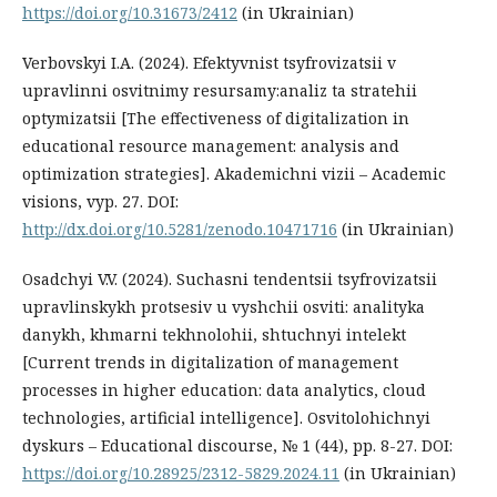
https://doi.org/10.31673/2412
(in Ukrainian)
Verbovskyi I.A. (2024). Efektyvnist tsyfrovizatsii v
upravlinni osvitnimy resursamy:analiz ta stratehii
optymizatsii [The effectiveness of digitalization in
educational resource management: analysis and
optimization strategies]. Akademichni vizii – Academic
visions, vyp. 27. DOI:
http://dx.doi.org/10.5281/zenodo.10471716
(in Ukrainian)
Osadchyi V.V. (2024). Suchasni tendentsii tsyfrovizatsii
upravlinskykh protsesiv u vyshchii osviti: analityka
danykh, khmarni tekhnolohii, shtuchnyi intelekt
[Current trends in digitalization of management
processes in higher education: data analytics, cloud
technologies, artificial intelligence]. Osvitolohichnyi
dyskurs – Educational discourse, № 1 (44), pp. 8-27. DOI:
https://doi.org/10.28925/2312-5829.2024.11
(in Ukrainian)