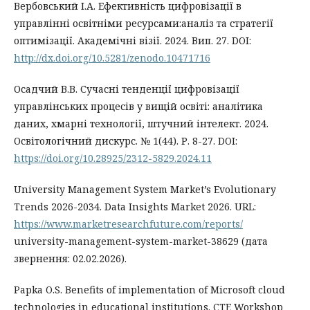
Вербовський І.А. Ефективність цифровізації в
управлінні освітніми ресурсами:аналіз та стратегії
оптимізації. Академічні візії. 2024. Вип. 27. DOI:
http://dx.doi.org/10.5281/zenodo.10471716
Осадчий В.В. Сучасні тенденції цифровізації
управлінських процесів у вищій освіті: аналітика
даних, хмарні технології, штучний інтелект. 2024.
Освітологічний дискурс. № 1(44). Р. 8-27. DOI:
https://doi.org/10.28925/2312-5829.2024.11
University Management System Market’s Evolutionary
Trends 2026-2034. Data Insights Market 2026. URL:
https://www.marketresearchfuture.com/reports/
university-management-system-market-38629 (дата
звернення: 02.02.2026).
Papka O.S. Benefits of implementation of Microsoft cloud
technologies in educational institutions. CTE Workshop