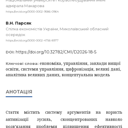
Національний університет кораблебудування імені
адмірала Макарова
https://orcid.org/0000-0002-9586-0964
В.Н. Парсяк
Спілка економістів України, Миколаївський обласний
осередок
https://orcid.org/0000-0002-4756-8977
https://doi.org/10.32782/CMI/D2026-18-5
DOI:
економіка, управління, заклади вищої
Ключові слова:
освіти, системи управління, цифровізація, великі дані,
аналітика великих даних, концептуальна модель
АНОТАЦІЯ
Стаття містить систему аргументів на користь
активізації зусиль, сконцентрованих навколо
розв’язання проблеми підвищення ефективності