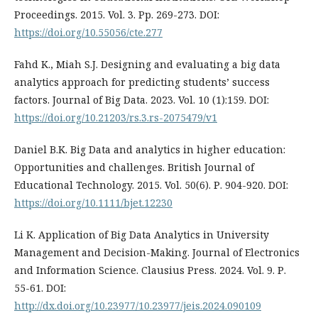
Proceedings. 2015. Vol. 3. Pp. 269-273. DOI:
https://doi.org/10.55056/cte.277
Fahd K., Miah S.J. Designing and evaluating a big data
analytics approach for predicting students’ success
factors. Journal of Big Data. 2023. Vol. 10 (1):159. DOI:
https://doi.org/10.21203/rs.3.rs-2075479/v1
Daniel B.K. Big Data and analytics in higher education:
Opportunities and challenges. British Journal of
Educational Technology. 2015. Vol. 50(6). Р. 904-920. DOI:
https://doi.org/10.1111/bjet.12230
Li K. Application of Big Data Analytics in University
Management and Decision-Making. Journal of Electronics
and Information Science. Clausius Press. 2024. Vol. 9. Р.
55-61. DOI:
http://dx.doi.org/10.23977/10.23977/jeis.2024.090109