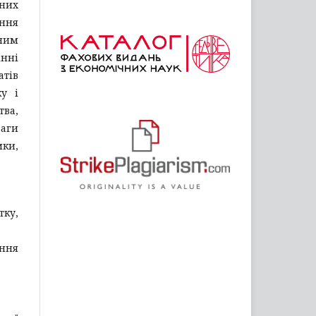
ених
іння
сним
інні
атів
у і
тва,
аги
мки,
тку,
іння