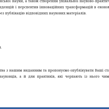
нської науки, а також створення унікальної науково-практи
нденцій і перспектив інноваційних трансформацій в еконо
ез публікацію відповідних наукових матеріалів.
.
тва з нашим виданням та пропонуємо опублікувати Ваші ста
ауковців, а й для практиків, які черпають із нього чи