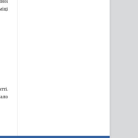
чної
міці
тті.
мало