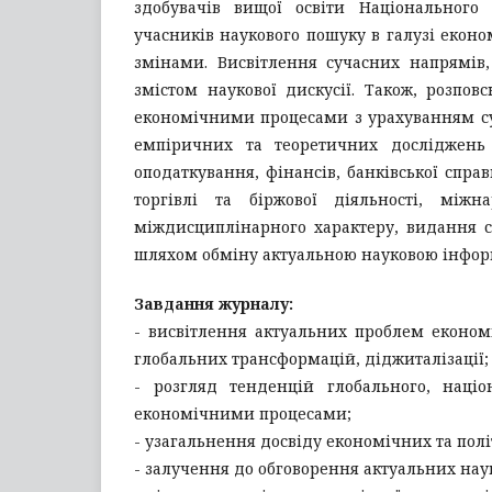
здобувачів вищої освіти Національного у
учасників наукового пошуку в галузі еконо
змінами. Висвітлення сучасних напрямів
змістом наукової дискусії. Також, розпо
економічними процесами з урахуванням су
емпіричних та теоретичних досліджень 
оподаткування, фінансів, банківської спр
торгівлі та біржової діяльності, між
міждисциплінарного характеру, видання с
шляхом обміну актуальною науковою інфор
Завдання журналу:
- висвітлення актуальних проблем економі
глобальних трансформацій, діджиталізації;
- розгляд тенденцій глобального, націо
економічними процесами;
- узагальнення досвіду економічних та пол
- залучення до обговорення актуальних наук