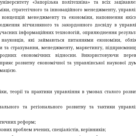
ніверситету «Запорізька політехніка» та всіх зацікавл
міки, стратегічного та інноваційного менеджменту, управл
, концепцій менеджменту та економіки, наповнення які
всюдження вітчизняного та закордонного досвіду в управл
часних інформаційних технологій, оприлюднення результ
науковців, які займаються питаннями економіки, облік
ави та страхування, менеджменту, маркетингу, підприємниц
народних економічних відносин. Використовуючи перев
прияє розвитку економічної та управлінської наукової ду
мацією.
ки, теорії та практики управління в умовах сталого розви
нального та регіонального розвитку та тактики управл
ітичних реформ;
ових проблем вчених, спеціалістів, керівників;