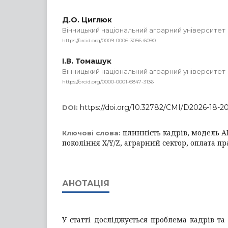
Д.О. Циглюк
Вінницький національний аграрний університет
https://orcid.org/0009-0006-3056-6090
І.В. Томашук
Вінницький національний аграрний університет
https://orcid.org/0000-0001-6847-3136
https://doi.org/10.32782/CMI/D2026-18-2
DOI:
плинність кадрів, модель А
Ключові слова:
покоління X/Y/Z, аграрний сектор, оплата пр
АНОТАЦІЯ
У статті досліджується проблема кадрів та