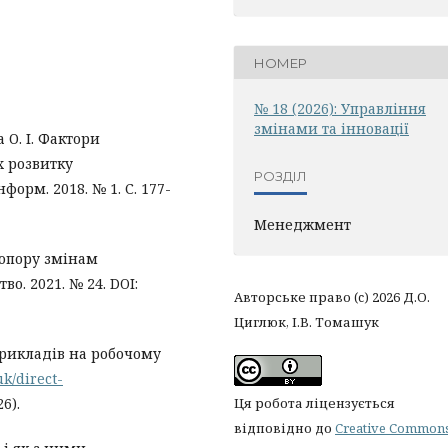
НОМЕР
№ 18 (2026): Управління
змінами та інновації
а О. І. Фактори
х розвитку
РОЗДІЛ
форм. 2018. № 1. С. 177-
Менеджмент
 опору змінам
во. 2021. № 24. DOI:
Авторське право (c) 2026 Д.О.
Циглюк, І.В. Томашук
прикладів на робочому
k/direct-
6).
Ця робота ліцензується
відповідно до
Creative Common