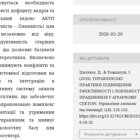
ується необхідність
сті дефіциту кадрів та
рський індекс АКУП
ОПУБЛІКОВАНО
ність – Плинність) для
 незалежно від віку.
2026-05-29
дуктивність старших
, що дозволяє базувати
тереотипах. Визначено
ЯК ЦИТУВАТИ
 знижують конфлікти та
Циглюк, Д., & Томашук, І.
истемної підготовки на
(2026). УПРАВЛІНСЬКІ
ння та інтеграцію в
ПРАКТИКИ ПІДВИЩЕННЯ
птивну систему оплати
ЕФЕКТИВНОСТІ І ЛОЯЛЬНОСТ
гістики, що забезпечує
ПРАЦІВНИКІВ У АГРАРНОМУ
СЕКТОРІ.
Управління змінами
Запропоновано комплекс
та інновації
, (18), 120-126.
аптації та утримання
https://doi.org/10.32782/CMI/D202
управління та знижує
6-18-20
дологічну базу для
Формати цитування
осекторі.