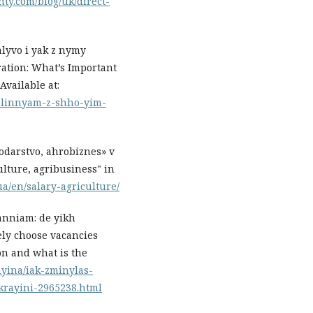
nty.com/blog/uk/direct-
lyvo i yak z nymy
ation: What’s Important
vailable at:
kolinnyam-z-shho-yim-
podarstvo, ahrobiznes» v
ulture, agribusiness" in
ua/en/salary-agriculture/
anniam: de yikh
ely choose vacancies
n and what is the
rayina/iak-zminylas-
krayini-2965238.html