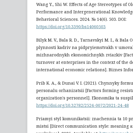
Wang Y., Shi W. Effects of Age Stereotypes of 
Performance and Intergenerational Knowledge
Behavioral Sciences. 2024. № 14(6). 503. DOI:
https://doi.org/10.3390/bs14060503
Bilyk M. V., Bala R. D., Tarnavskyi M. I., & Bala O.
plynnosti kadriv na pidpryiemstvakh v umova
mizhnarodnykh ekonomichnykh zviazkiv [Fact
turnover at enterprises in the context of the 
international economic relations]. Biznes Infor
Prib K. A., & Dunai V. I. (2021). Chynnyky fo
personalu orhanizatsii [Factors forming resist
organization's personnel]. Ekonomika ta suspils
https://doi.org/10.32782/2524-0072/2021-24-48
Priamyi styl komunikatsii: znachennia ta 10 
mistsi [Direct communication style: meaning 