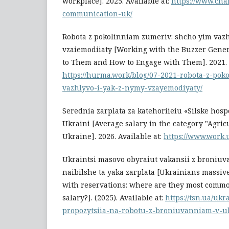
workplace]. 2025. Available at:
https://www.cha
communication-uk/
Robota z pokolinniam zumeriv: shcho yim vazh
vzaiemodiiaty [Working with the Buzzer Gener
to Them and How to Engage with Them]. 2021. A
https://hurma.work/blog/07-2021-robota-z-po
vazhlyvo-i-yak-z-nymy-vzayemodiyaty/
Serednia zarplata za katehoriieiu «Silske hos
Ukraini [Average salary in the category "Agric
Ukraine]. 2026. Available at:
https://www.work.
Ukraintsi masovo obyraiut vakansii z broniuv
naibilshe ta yaka zarplata [Ukrainians massiv
with reservations: where are they most commo
salary?]. (2025). Available at:
https://tsn.ua/uk
propozytsiia-na-robotu-z-broniuvanniam-v-u