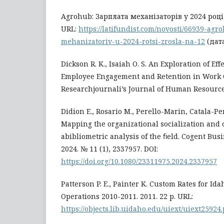
Agrohub: Зарплата механізаторів у 2024 році 
URL:
https://latifundist.com/novosti/66939-agr
mehanizatoriv-u-2024-rotsi-zrosla-na-12
(дата
Dickson R. K., Isaiah O. S. An Exploration of E
Employee Engagement and Retention in Work 
Researchjournali’s Journal of Human Resource. 2
Didion E., Rosario M., Perello-Marin, Catala-Pe
Mapping the organizational socialization and 
abibliometric analysis of the ﬁeld. Cogent Bu
2024. № 11 (1), 2337957. DOI:
https://doi.org/10.1080/23311975.2024.2337957
Patterson P. E., Painter K. Custom Rates for Id
Operations 2010-2011. 2011. 22 р. URL:
https://objects.lib.uidaho.edu/uiext/uiext25924.