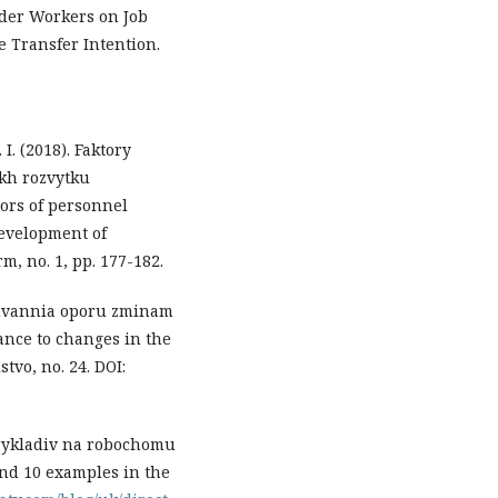
Older Workers on Job
 Transfer Intention.
 I. (2018). Faktory
kh rozvytku
ors of personnel
development of
m, no. 1, pp. 177-182.
rmuvannia oporu zminam
ance to changes in the
tvo, no. 24. DOI:
prykladiv na robochomu
and 10 examples in the