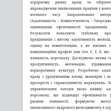
аграрному ринку праці та обґрунтов
впровадження інклюзивних практик у контек
воєнного часу. Запропоновано авто
(Адаптивність – Компетентність – Упередже
оцінювання ефективності працівників
Результати показують стабільну про
працівників і високу адаптивність молоді
оцінку на компетенціях, а не вікових с
комунікаційні профілі для Gen Z, Y, X, що
плинність персоналу. Досліджено вплив с
продуктивність, мотивацію, утрима
корпоративну культуру. Розроблено ада
праці з урахуванням площі, маневрів і ло
прозорість і справедливість нарахувань. 
управлінських заходів щодо найму, ад
персоналу, що підвищує ефективність 
ризики плинності, формуючи мето
інклюзивного кадрового менеджменту в агр