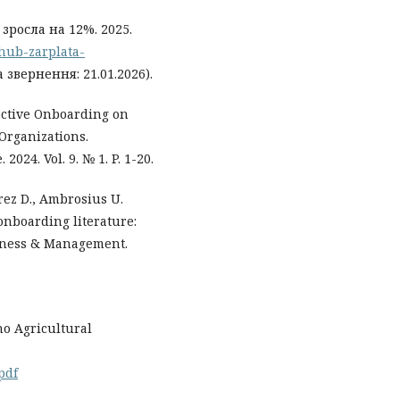
зросла на 12%. 2025.
ohub-zarplata-
 звернення: 21.01.2026).
ffective Onboarding on
Organizations.
024. Vol. 9. № 1. P. 1-20.
rez D., Ambrosius U.
onboarding literature:
siness & Management.
aho Agricultural
pdf