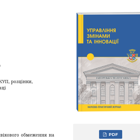
0
КУП, розцінки,
аці
 вікового обмеження на
PDF