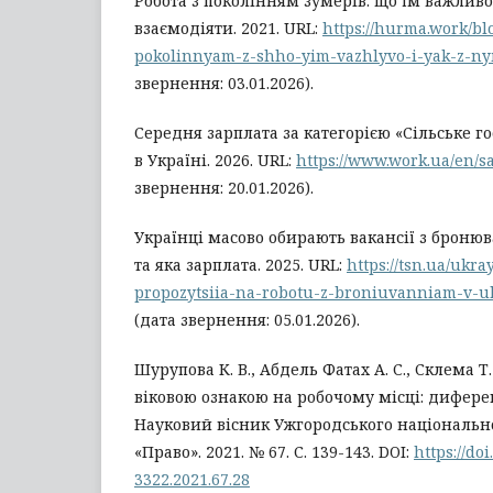
Робота з поколінням зумерів: що їм важливо
взаємодіяти. 2021. URL:
https://hurma.work/bl
pokolinnyam-z-shho-yim-vazhlyvo-i-yak-z-n
звернення: 03.01.2026).
Середня зарплата за категорією «Сільське го
в Україні. 2026. URL:
https://www.work.ua/en/sa
звернення: 20.01.2026).
Українці масово обирають вакансії з броню
та яка зарплата. 2025. URL:
https://tsn.ua/ukra
propozytsiia-na-robotu-z-broniuvanniam-v-u
(дата звернення: 05.01.2026).
Шурупова К. В., Абдель Фатах А. С., Склема 
віковою ознакою на робочому місці: дифере
Науковий вісник Ужгородського національно
«Право». 2021. № 67. С. 139-143. DOI:
https://do
3322.2021.67.28