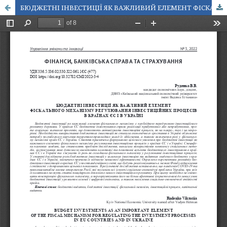
БЮДЖЕТНІ ІНВЕСТИЦІЇ ЯК ВАЖЛИВИЙ ЕЛЕМЕНТ ФІСКАЛЬНОГО МЕХАНІЗМУ РЕГУЛЮВАННЯ ІНВЕСТИЦІЙНИХ ПРОЦЕСІВ В КРАЇНАХ ЄС І В УКРАЇНІ