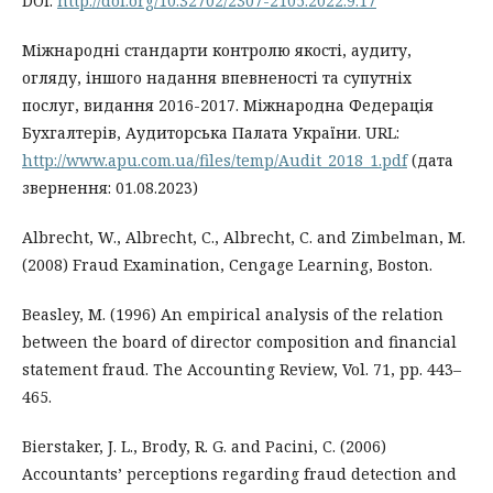
DOI:
http://doi.org/10.32702/2307-2105.2022.9.17
Міжнародні стандарти контролю якості, аудиту,
огляду, іншого надання впевненості та супутніх
послуг, видання 2016-2017. Міжнародна Федерація
Бухгалтерів, Аудиторська Палата України. URL:
http://www.apu.com.ua/files/temp/Audit_2018_1.pdf
(дата
звернення: 01.08.2023)
Albrecht, W., Albrecht, C., Albrecht, C. and Zimbelman, M.
(2008) Fraud Examination, Cengage Learning, Boston.
Beasley, M. (1996) An empirical analysis of the relation
between the board of director composition and financial
statement fraud. The Accounting Review, Vol. 71, pp. 443–
465.
Bierstaker, J. L., Brody, R. G. and Pacini, C. (2006)
Accountants’ perceptions regarding fraud detection and