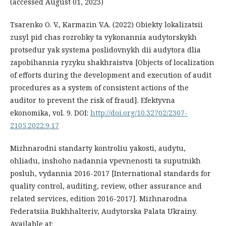
(accessed August 01, 2023)
Tsarenko O. V., Karmazin V.A. (2022) Obiekty lokalizatsii
zusyl pid chas rozrobky ta vykonannia audytorskykh
protsedur yak systema poslidovnykh dii audytora dlia
zapobihannia ryzyku shakhraistva [Objects of localization
of efforts during the development and execution of audit
procedures as a system of consistent actions of the
auditor to prevent the risk of fraud]. Efektyvna
ekonomika, vol. 9. DOI:
http://doi.org/10.32702/2307-
2105.2022.9.17
Mizhnarodni standarty kontroliu yakosti, audytu,
ohliadu, inshoho nadannia vpevnenosti ta suputnikh
posluh, vydannia 2016-2017 [International standards for
quality control, auditing, review, other assurance and
related services, edition 2016-2017]. Mizhnarodna
Federatsiia Bukhhalteriv, Audytorska Palata Ukrainy.
Available at: