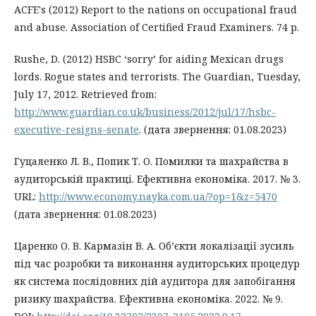
ACFE's (2012) Report to the nations on occupational fraud
and abuse. Association of Certified Fraud Examiners. 74 р.
Rushe, D. (2012) HSBC ‘sorry’ for aiding Mexican drugs
lords. Rogue states and terrorists. The Guardian, Tuesday,
July 17, 2012. Retrieved from:
http://www.guardian.co.uk/business/2012/jul/17/hsbc-
executive-resigns-senate
. (дата звернення: 01.08.2023)
Гуцаленко Л. В., Попик Т. О. Помилки та шахрайства в
аудиторській практиці. Ефективна економіка. 2017. № 3.
URL:
http://www.economy.nayka.com.ua/?op=1&z=5470
(дата звернення: 01.08.2023)
Царенко О. В. Кармазін В. А. Об’єкти локалізації зусиль
під час розробки та виконання аудиторських процедур
як система послідовних дій аудитора для запобігання
ризику шахрайства. Ефективна економіка. 2022. № 9.