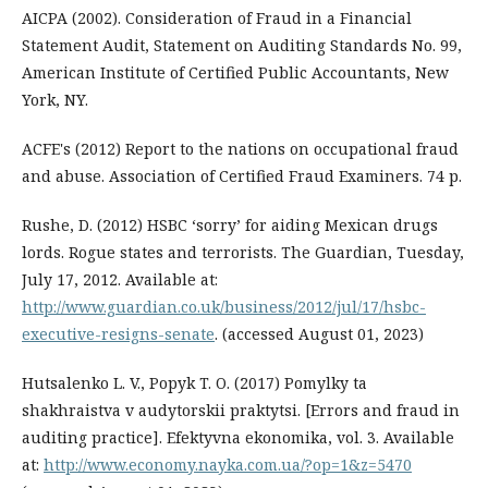
AICPA (2002). Consideration of Fraud in a Financial
Statement Audit, Statement on Auditing Standards No. 99,
American Institute of Certified Public Accountants, New
York, NY.
ACFE's (2012) Report to the nations on occupational fraud
and abuse. Association of Certified Fraud Examiners. 74 р.
Rushe, D. (2012) HSBC ‘sorry’ for aiding Mexican drugs
lords. Rogue states and terrorists. The Guardian, Tuesday,
July 17, 2012. Available at:
http://www.guardian.co.uk/business/2012/jul/17/hsbc-
executive-resigns-senate
. (accessed August 01, 2023)
Hutsalenko L. V., Popyk T. O. (2017) Pomylky ta
shakhraistva v audytorskii praktytsi. [Errors and fraud in
auditing practice]. Efektyvna ekonomika, vol. 3. Available
at:
http://www.economy.nayka.com.ua/?op=1&z=5470