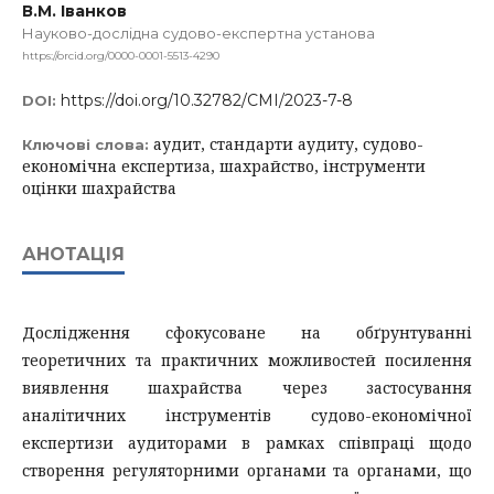
В.М. Іванков
Науково-дослідна судово-експертна установа
https://orcid.org/0000-0001-5513-4290
https://doi.org/10.32782/CMI/2023-7-8
DOI:
аудит, стандарти аудиту, судово-
Ключові слова:
економічна експертиза, шахрайство, інструменти
оцінки шахрайства
АНОТАЦІЯ
Дослідження сфокусоване на обґрунтуванні
теоретичних та практичних можливостей посилення
виявлення шахрайства через застосування
аналітичних інструментів судово-економічної
експертизи аудиторами в рамках співпраці щодо
створення регуляторними органами та органами, що