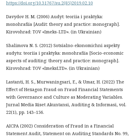
https://doi.org/10.31767/su.2(85)2019.02.10
Davydov H. M. (2006) Audyt: teoriia i praktyka:
monohrafiia [Audit: theory and practice: monograph].
Kirovohrad: TOV «Imeks-LTD». (in Ukrainian)
Shalimova N. S. (2012) Sotsialno-ekonomichni aspekty
audytu: teoriia i praktyka: monohrafiia [Socio-economic
aspects of auditing: theory and practice: monograph].
Kirovohrad: TOV «ImeksLTD». (in Ukrainian)
Lastanti, H. S., Murwaningsari, E., & Umar, H. (2022) The
Effect of Hexagon Fraud on Fraud Financial Statements
with Governance and Culture as Moderating Variables.
Jurnal Media Riset Akuntansi, Auditing & Informasi, vol.
22(1), pp. 143–156.
AICPA (2002) Consideration of Fraud in a Financial
Statement Audit, Statement on Auditing Standards No. 99,