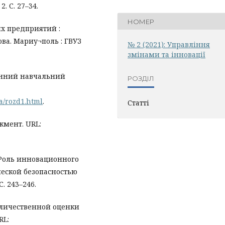
. С. 27–34.
НОМЕР
х предприятий :
ова. Мариу¬поль : ГВУЗ
№ 2 (2021): Управління
змінами та інновації
онний навчальний
РОЗДІЛ
a/rozd1.html
.
Статті
жмент. URL:
. Роль инновационного
еской безопасностью
. 243–246.
оличественной оценки
RL: