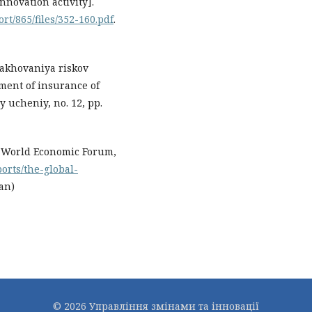
nnovation activity].
ort/865/files/352-160.pdf
.
trakhovaniya riskov
ment of insurance of
 ucheniy, no. 12, pp.
: World Economic Forum,
orts/the-global-
ian)
© 2026 Управління змінами та інновації