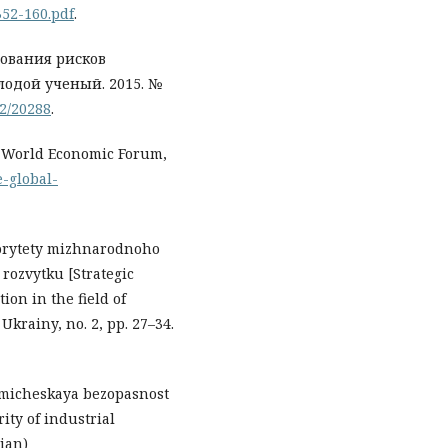
352-160.pdf
.
хования рисков
одой ученый. 2015. №
92/20288
.
: World Economic Forum,
e-global-
riorytety mizhnarodnoho
 rozvytku [Strategic
ion in the field of
Ukrainy, no. 2, pp. 27–34.
omicheskaya bezopasnost
ty of industrial
ian)