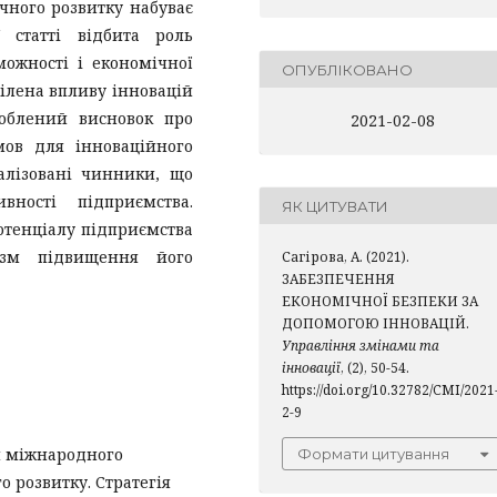
чного розвитку набуває
У статті відбита роль
можності і економічної
ОПУБЛІКОВАНО
ілена впливу інновацій
роблений висновок про
2021-02-08
мов для інноваційного
налізовані чинники, що
вності підприємства.
ЯК ЦИТУВАТИ
отенціалу підприємства
ізм підвищення його
Сагірова, А. (2021).
ЗАБЕЗПЕЧЕННЯ
ЕКОНОМІЧНОЇ БЕЗПЕКИ ЗА
ДОПОМОГОЮ ІННОВАЦІЙ.
Управління змінами та
інновації
, (2), 50-54.
https://doi.org/10.32782/CMI/2021
2-9
ти міжнародного
Формати цитування
о розвитку. Стратегія