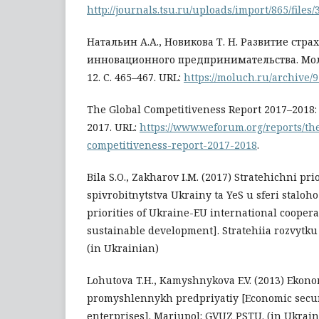
http://journals.tsu.ru/uploads/import/865/files/
Натальин А.А., Новикова Т. Н. Развитие стра
инновационного предпринимательства. Мол
12. С. 465–467. URL:
https://moluch.ru/archive/
The Global Competitiveness Report 2017–2018
2017. URL:
https://www.weforum.org/reports/th
competitiveness-report-2017-2018
.
Bila S.O., Zakharov I.M. (2017) Stratehichni p
spivrobitnytstva Ukrainy ta YeS u sferi staloho
priorities of Ukraine-EU international cooperat
sustainable development]. Stratehiia rozvytku 
(in Ukrainian)
Lohutova T.H., Kamyshnykova E.V. (2013) Ekon
promyshlennykh predpriyatiy [Economic securi
enterprises]. Mariupol: GVUZ PSTU. (in Ukrain