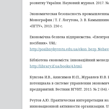
розвитку України. Науковий журнал. 2017. № 2
Экономическая безопасность промышленны
Монография / Т. Г. Логутова, Э. В. Камышник
«ПГТУ», 2013. 230 с.
Економічна безпека підприємства. «Електр
посібник». URL:
http://posibnyky.vntu.edu.ua/ekon_bezp_Nebav
Бібліотека економіста: інноваційний менед
http://library.if.ua/books/4.html
.
Куксова И.В., Анисимов Ю.П., Журавлев Ю.В
потенциала в системе управления экономич
предприятий. Вестник ВГУИТ. 2015. № 2 (64). С
Реутов А.Ю. Практическая интерпретация к
инновационной активности организации. U