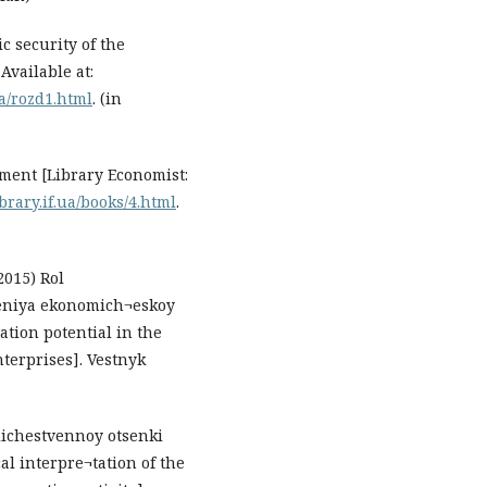
 security of the
Available at:
a/rozd1.html
. (in
ment [Library Economist:
ibrary.if.ua/books/4.html
.
2015) Rol
leniya ekonomich¬eskoy
ation potential in the
terprises]. Vestnyk
olichestvennoy otsenki
al interpre¬tation of the