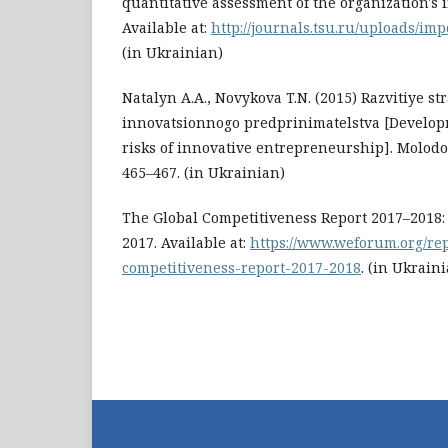
quantitative assessment of the organization's i
Available at:
http://journals.tsu.ru/uploads/imp
(in Ukrainian)
Natalyn A.A., Novykova T.N. (2015) Razvitiye s
innovatsionnogo predprinimatelstva [Develop
risks of innovative entrepreneurship]. Molodoy
465–467. (in Ukrainian)
The Global Competitiveness Report 2017–2018
2017. Available at:
https://www.weforum.org/rep
competitiveness-report-2017-2018
. (in Ukrain