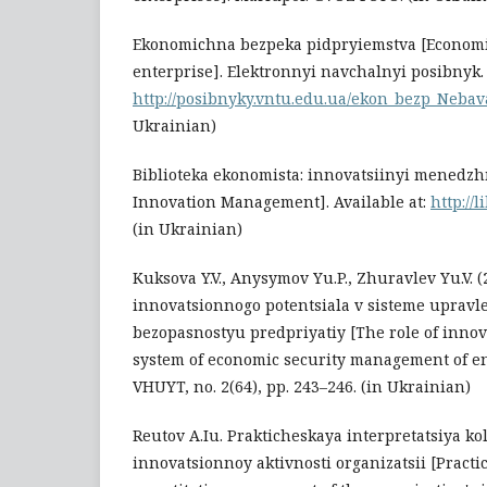
Ekonomichna bezpeka pidpryiemstva [Economic
enterprise]. Elektronnyi navchalnyi posibnyk. 
http://posibnyky.vntu.edu.ua/ekon_bezp_Nebav
Ukrainian)
Biblioteka ekonomista: innovatsiinyi menedzh
Innovation Management]. Available at:
http://l
(in Ukrainian)
Kuksova Y.V., Anysymov Yu.P., Zhuravlev Yu.V. (
innovatsionnogo potentsiala v sisteme uprav
bezopasnostyu predpriyatiy [The role of innov
system of economic security management of en
VHUYT, no. 2(64), pp. 243–246. (in Ukrainian)
Reutov A.Iu. Prakticheskaya interpretatsiya k
innovatsionnoy aktivnosti organizatsii [Practic