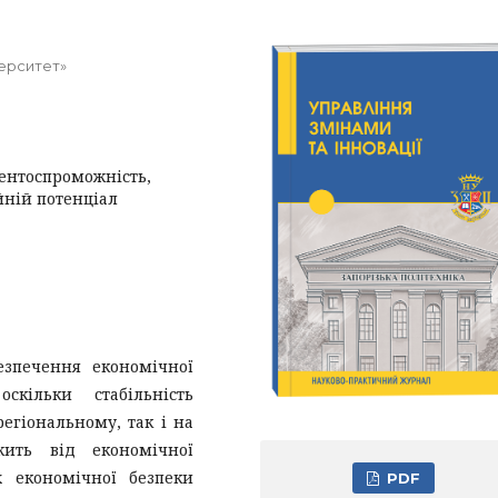
ерситет»
рентоспроможність,
йній потенціал
езпечення економічної
скільки стабільність
регіональному, так і на
жить від економічної
х економічної безпеки
PDF