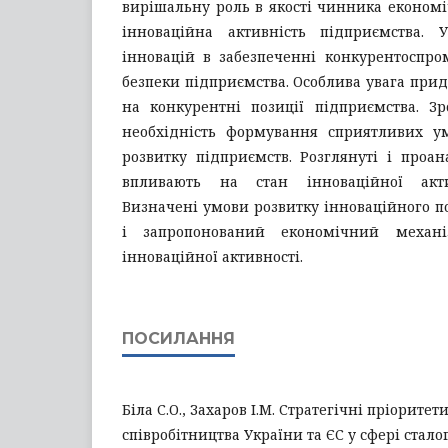
вирішальну роль в якості чинника економі
інноваційна активність підприємства. 
інновацій в забезпеченні конкурентоспро
безпеки підприємства. Особлива увага прид
на конкурентні позиції підприємства. З
необхідність формування сприятливих у
розвитку підприємств. Розглянуті і проа
впливають на стан інноваційної акти
Визначені умови розвитку інноваційного п
і запропонований економічний механ
інноваційної активності.
ПОСИЛАННЯ
Біла С.О., Захаров І.М. Стратегічні пріорите
співробітництва України та ЄС у сфері сталог