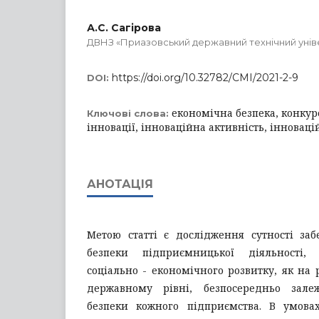
А.С. Сагірова
ДВНЗ «Приазовський державний технічний унів
https://doi.org/10.32782/CMI/2021-2-9
DOI:
економічна безпека, конку
Ключові слова:
інновації, інноваційна активність, інноваці
АНОТАЦІЯ
Метою статті є дослідження сутності заб
безпеки підприємницької діяльності, о
соціально - економічного розвитку, як на 
державному рівні, безпосередньо зале
безпеки кожного підприємства. В умова